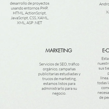
desarrollo de proyectos
Andro
usando entornos PHP,
X
HTML, ActionScript,
JavaScript, CSS, XAML,
XML, ASP .NET
MARKETING
E-
Est
nuestro
Servicios de SEO, tráfico
sus ti
orgánico, campañas
publicitarias estudiadas y
línea
trucos de marketing,
todas 
estamos listos para
come
administrarlo para su
necesa
negocio.
de pe