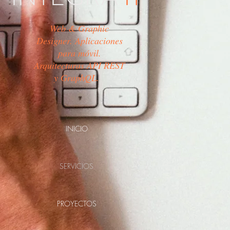
Web & Graphic
Designer. Aplicaciones
para móvil.
Arquitecturas API REST
y GraphQL.
INICIO
SERVICIOS
PROYECTOS