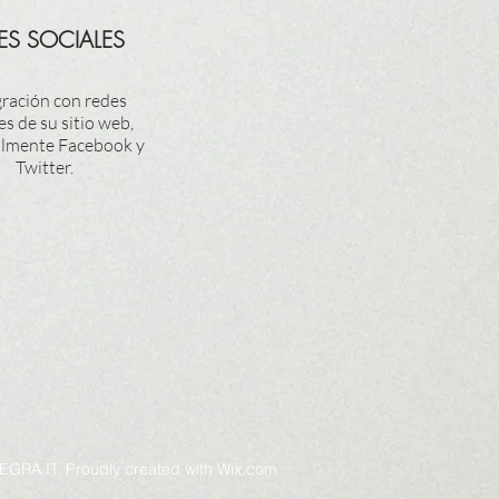
ES SOCIALES
gración con redes
es de su sitio web,
almente Facebook y
Twitter.
EGRA IT. Proudly created with
Wix.com