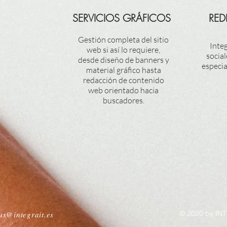
SERVICIOS GRÁFICOS
RED
Gestión completa del sitio
Inte
web si así lo requiere,
social
desde diseño de banners y
especi
material gráfico hasta
redacción de contenido
web orientado hacia
buscadores.
© 2020 by INT
ius@integrait.es